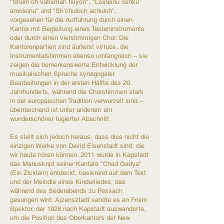
"Shom’oh vatismah tsiyon", "L’eineinu oshku
amoleinu" und "Sh’chuloch achuloh",
vorgesehen für die Aufführung durch einen
Kantor mit Begleitung eines Tasteninstruments
oder durch einen vierstimmigen Chor. Die
Kantorenpartien sind äußerst virtuos, die
Instrumentalstimmen ebenso umfangreich – sie
zeigen die bemerkenswerte Entwicklung der
musikalischen Sprache synagogaler
Bearbeitungen in der ersten Hälfte des 20.
Jahrhunderts, während die Chorstimmen stark
in der europäischen Tradition verwurzelt sind –
überraschend ist unter anderem ein
wunderschöner fugierter Abschnitt.​
Es stellt sich jedoch heraus, dass dies nicht die
einzigen Werke von David Eisenstadt sind, die
wir heute hören können. 2011 wurde in Kapstadt
das Manuskript seiner Kantate "Chad Gadya"
(Ein Zicklein) entdeckt, basierend auf dem Text
und der Melodie eines Kinderliedes, das
während des Sederabends zu Pessach
gesungen wird. Ajzensztadt sandte es an Froim
Spektor, der 1928 nach Kapstadt auswanderte,
um die Position des Oberkantors der New