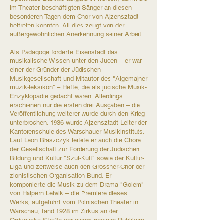
im Theater beschäftigten Sänger an diesen
besonderen Tagen dem Chor von Ajzensztadt
beitreten konnten. All dies zeugt von der
außergewöhnlichen Anerkennung seiner Arbeit.​
Als Pädagoge förderte Eisenstadt das
musikalische Wissen unter den Juden – er war
einer der Gründer der Jüdischen
Musikgesellschaft und Mitautor des "Algemajner
muzik-leksikon" – Hefte, die als jüdische Musik-
Enzyklopädie gedacht waren. Allerdings
erschienen nur die ersten drei Ausgaben – die
Veröffentlichung weiterer wurde durch den Krieg
unterbrochen. 1936 wurde Ajzensztadt Leiter der
Kantorenschule des Warschauer Musikinstituts.
Laut Leon Błaszczyk leitete er auch die Chöre
der Gesellschaft zur Förderung der Jüdischen
Bildung und Kultur "Szul-Kult" sowie der Kultur-
Liga und zeitweise auch den Grossner-Chor der
zionistischen Organisation Bund. Er
komponierte die Musik zu dem Drama "Golem"
von Halpern Leiwik – die Premiere dieses
Werks, aufgeführt vom Polnischen Theater in
Warschau, fand 1928 im Zirkus an der
Ordynacka-Straße vor einem riesigen Publikum