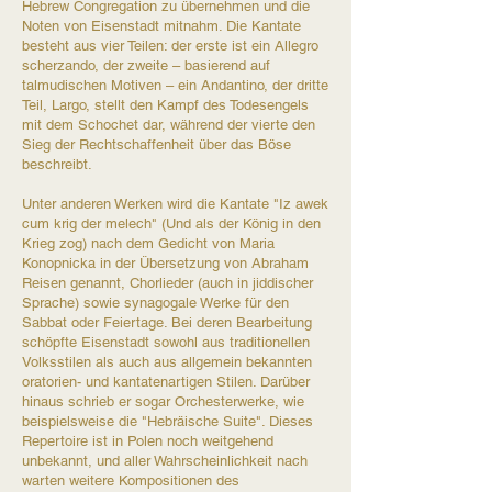
Hebrew Congregation zu übernehmen und die
Noten von Eisenstadt mitnahm. Die Kantate
besteht aus vier Teilen: der erste ist ein Allegro
scherzando, der zweite – basierend auf
talmudischen Motiven – ein Andantino, der dritte
Teil, Largo, stellt den Kampf des Todesengels
mit dem Schochet dar, während der vierte den
Sieg der Rechtschaffenheit über das Böse
beschreibt.​
Unter anderen Werken wird die Kantate "Iz awek
cum krig der melech" (Und als der König in den
Krieg zog) nach dem Gedicht von Maria
Konopnicka in der Übersetzung von Abraham
Reisen genannt, Chorlieder (auch in jiddischer
Sprache) sowie synagogale Werke für den
Sabbat oder Feiertage. Bei deren Bearbeitung
schöpfte Eisenstadt sowohl aus traditionellen
Volksstilen als auch aus allgemein bekannten
oratorien- und kantatenartigen Stilen. Darüber
hinaus schrieb er sogar Orchesterwerke, wie
beispielsweise die "Hebräische Suite". Dieses
Repertoire ist in Polen noch weitgehend
unbekannt, und aller Wahrscheinlichkeit nach
warten weitere Kompositionen des