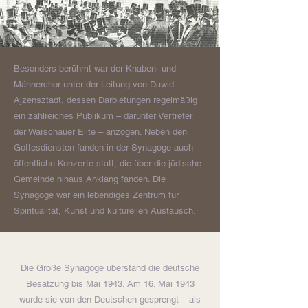
Besonders berühmt war der Knaben- und
Männerchor unter der Leitung von Dawid
Ajzensztadt, dessen Darbietungen regelmäßig
ein zahlreiches Publikum – darunter Vertreter
der Warschauer Elite – anzogen. Neben den
Gottesdiensten fanden in der Synagoge auch
öffentliche Konzerte statt, die über die jüdische
Gemeinde hinaus Anklang fanden. Die
Synagoge war ein lebendiges Zentrum für
Spiritualität, Kunst und kulturellen Austausch.
Die Große Synagoge überstand die deutsche
Besatzung bis Mai 1943. Am 16. Mai 1943
wurde sie von den Deutschen gesprengt – als