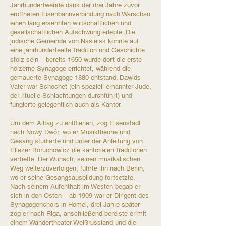
Jahrhundertwende dank der drei Jahre zuvor
eröffneten Eisenbahnverbindung nach Warschau
einen lang ersehnten wirtschaftlichen und
gesellschaftlichen Aufschwung erlebte. Die
jüdische Gemeinde von Nasielsk konnte auf
eine jahrhundertealte Tradition und Geschichte
stolz sein – bereits 1650 wurde dort die erste
hölzerne Synagoge errichtet, während die
gemauerte Synagoge 1880 entstand. Dawids
Vater war Schochet (ein speziell ernannter Jude,
der rituelle Schlachtungen durchführt) und
fungierte gelegentlich auch als Kantor.​
Um dem Alltag zu entfliehen, zog Eisenstadt
nach Nowy Dwór, wo er Musiktheorie und
Gesang studierte und unter der Anleitung von
Eliezer Boruchowicz die kantorialen Traditionen
vertiefte. Der Wunsch, seinen musikalischen
Weg weiterzuverfolgen, führte ihn nach Berlin,
wo er seine Gesangsausbildung fortsetzte.
Nach seinem Aufenthalt im Westen begab er
sich in den Osten – ab 1909 war er Dirigent des
Synagogenchors in Homel, drei Jahre später
zog er nach Riga, anschließend bereiste er mit
einem Wandertheater Weißrussland und die