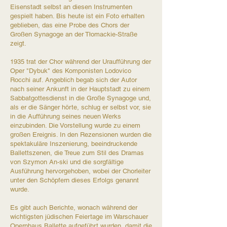
Eisenstadt selbst an diesen Instrumenten
gespielt haben. Bis heute ist ein Foto erhalten
geblieben, das eine Probe des Chors der
Großen Synagoge an der Tłomackie-Straße
zeigt.​
1935 trat der Chor während der Uraufführung der
Oper "Dybuk" des Komponisten Lodovico
Rocchi auf. Angeblich begab sich der Autor
nach seiner Ankunft in der Hauptstadt zu einem
Sabbatgottesdienst in die Große Synagoge und,
als er die Sänger hörte, schlug er selbst vor, sie
in die Aufführung seines neuen Werks
einzubinden. Die Vorstellung wurde zu einem
großen Ereignis. In den Rezensionen wurden die
spektakuläre Inszenierung, beeindruckende
Ballettszenen, die Treue zum Stil des Dramas
von Szymon An-ski und die sorgfältige
Ausführung hervorgehoben, wobei der Chorleiter
unter den Schöpfern dieses Erfolgs genannt
wurde.​
Es gibt auch Berichte, wonach während der
wichtigsten jüdischen Feiertage im Warschauer
Opernhaus Ballette aufgeführt wurden, damit die