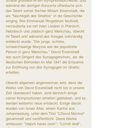
Straße gründete er ein Symphonieorchester, und
während der dortigen Konzerte offenbarte sich
das Talent seiner Tochter Miriam Eisenstadt, die
als "Nachtigall des Ghettos" in die Geschichte
einging. Wie Emmanuel Ringelblum festhielt,
verzauberte sie mit ihren Liedern in Polnisch,
Hebräisch und Jiddisch ganz Warschau, obwohl
ihr Talent erst während des Krieges vollständig
entdeckt wurde: "Die junge, schöne,
schwarzhaarige Marysia war die populärste
Person in ganz Warschau." David Eisenstadt
war auch Dirigent des Synagogenchors, als die
deutschen Behörden im Mai 1941 die Erlaubnis
zur Eröffnung von drei Synagogen im Ghetto
erteilten.​
Obwohl allgemein angenommen wird, dass die
Werke von David Eisenstadt nicht bis in unsere
Zeit überdauert haben, sind dennoch einige
seiner Kompositionen erhalten geblieben, und es
werden weiterhin neue entdeckt. Einige davon
wurden von Israel Alter, einem Kantor aus
Johannesburg, unter dem Titel "L’Dovid Mizmor"
gesammelt und veröffentlicht. Diese Werke
umfassen: "Hajom haras olom", "L’choh dodi",