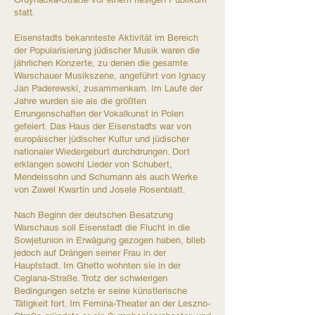
statt.​
Eisenstadts bekannteste Aktivität im Bereich
der Popularisierung jüdischer Musik waren die
jährlichen Konzerte, zu denen die gesamte
Warschauer Musikszene, angeführt von Ignacy
Jan Paderewski, zusammenkam. Im Laufe der
Jahre wurden sie als die größten
Errungenschaften der Vokalkunst in Polen
gefeiert. Das Haus der Eisenstadts war von
europäischer jüdischer Kultur und jüdischer
nationaler Wiedergeburt durchdrungen. Dort
erklangen sowohl Lieder von Schubert,
Mendelssohn und Schumann als auch Werke
von Zawel Kwartin und Josele Rosenblatt.
Nach Beginn der deutschen Besatzung
Warschaus soll Eisenstadt die Flucht in die
Sowjetunion in Erwägung gezogen haben, blieb
jedoch auf Drängen seiner Frau in der
Hauptstadt. Im Ghetto wohnten sie in der
Ceglana-Straße. Trotz der schwierigen
Bedingungen setzte er seine künstlerische
Tätigkeit fort. Im Femina-Theater an der Leszno-