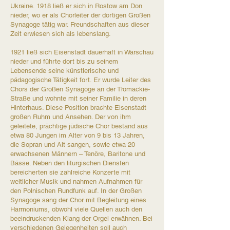
Ukraine. 1918 ließ er sich in Rostow am Don
nieder, wo er als Chorleiter der dortigen Großen
Synagoge tätig war. Freundschaften aus dieser
Zeit erwiesen sich als lebenslang.​
1921 ließ sich Eisenstadt dauerhaft in Warschau
nieder und führte dort bis zu seinem
Lebensende seine künstlerische und
pädagogische Tätigkeit fort. Er wurde Leiter des
Chors der Großen Synagoge an der Tłomackie-
Straße und wohnte mit seiner Familie in deren
Hinterhaus. Diese Position brachte Eisenstadt
großen Ruhm und Ansehen. Der von ihm
geleitete, prächtige jüdische Chor bestand aus
etwa 80 Jungen im Alter von 9 bis 13 Jahren,
die Sopran und Alt sangen, sowie etwa 20
erwachsenen Männern – Tenöre, Baritone und
Bässe. Neben den liturgischen Diensten
bereicherten sie zahlreiche Konzerte mit
weltlicher Musik und nahmen Aufnahmen für
den Polnischen Rundfunk auf. In der Großen
Synagoge sang der Chor mit Begleitung eines
Harmoniums, obwohl viele Quellen auch den
beeindruckenden Klang der Orgel erwähnen. Bei
verschiedenen Gelegenheiten soll auch