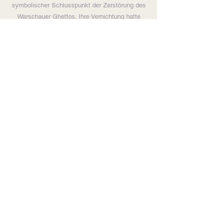
symbolischer Schlusspunkt der Zerstörung des
Warschauer Ghettos. Ihre Vernichtung hatte
auch eine propagandistische Funktion: Sie sollte
die vollständige Auslöschung der jüdischen
Präsenz in Warschau demonstrieren.